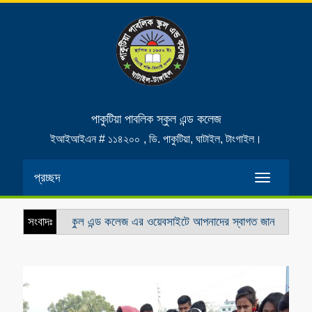
পাকুটিয়া পাবলিক স্কুল এন্ড কলেজ
ইআইআইএন # ১১৪২০০
, ডি. পাকুটিয়া, ঘাটাইল, টাংগাইল।
প্রচ্ছদ
Toggle
navigatio
টিয়া পাবলিক স্কুল এন্ড কলেজ এর ওয়েবসাইটে আপনাদের স্বাগত জানাচ্ছি
সংবাদঃ
স্কুল