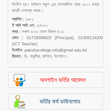
উন্নীত হয়। বর্তমানে স্কুল এন্ড কলেজটিতে প্রায় ১৫০০ ছাত্র
ছাত্রী লেখাপড়া করছে।
স্থাপিত :
১৯৫২
ই আই আই এন:
১১৪২০০
সময় :
সকাল ৯:৩০ থেকে বিকাল ৪:৩০
ফোন :
01716596823 (Principal), 01309114200
(ICT Teacher)
ইমেইল:
pakutiacollege.info@gmail.edu.bd
ঠিকানা :
ডি. পাকুটিয়া, ঘাটাইল, টাংগাইল।
অনলাইন ভর্তির আবেদন
ভর্তির ফর্ম ডাউনলোড