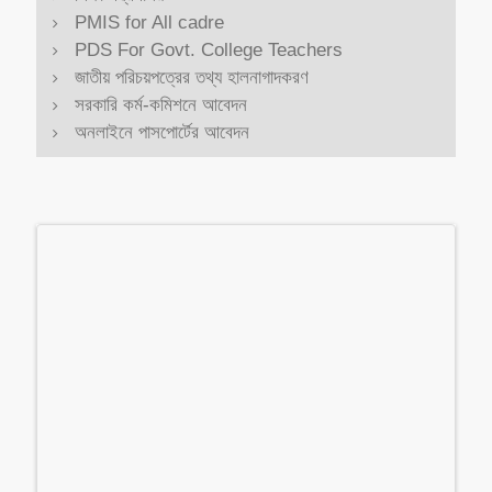
PMIS for All cadre
PDS For Govt. College Teachers
জাতীয় পরিচয়পত্রের তথ্য হালনাগাদকরণ
সরকারি কর্ম-কমিশনে আবেদন
অনলাইনে পাসপোর্টের আবেদন