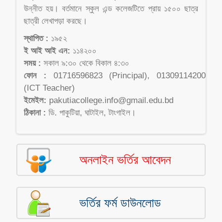
উন্নীত হয়। বর্তমানে স্কুল এন্ড কলেজটিতে প্রায় ১৫০০ ছাত্র
ছাত্রী লেখাপড়া করছে।
স্থাপিত :
১৯৫২
ই আই আই এন:
১১৪২০০
সময় :
সকাল ৯:৩০ থেকে বিকাল ৪:৩০
ফোন :
01716596823 (Principal), 01309114200
(ICT Teacher)
ইমেইল:
pakutiacollege.info@gmail.edu.bd
ঠিকানা :
ডি. পাকুটিয়া, ঘাটাইল, টাংগাইল।
অনলাইন ভর্তির আবেদন
ভর্তির ফর্ম ডাউনলোড