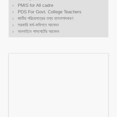
PMIS for All cadre
PDS For Govt. College Teachers
জাতীয় পরিচয়পত্রের তথ্য হালনাগাদকরণ
সরকারি কর্ম-কমিশনে আবেদন
অনলাইনে পাসপোর্টের আবেদন