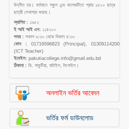
উন্নীত হয়। বর্তমানে স্কুল এন্ড কলেজটিতে প্রায় ১৫০০ ছাত্র
ছাত্রী লেখাপড়া করছে।
স্থাপিত :
১৯৫২
ই আই আই এন:
১১৪২০০
সময় :
সকাল ৯:৩০ থেকে বিকাল ৪:৩০
ফোন :
01716596823 (Principal), 01309114200
(ICT Teacher)
ইমেইল:
pakutiacollege.info@gmail.edu.bd
ঠিকানা :
ডি. পাকুটিয়া, ঘাটাইল, টাংগাইল।
অনলাইন ভর্তির আবেদন
ভর্তির ফর্ম ডাউনলোড